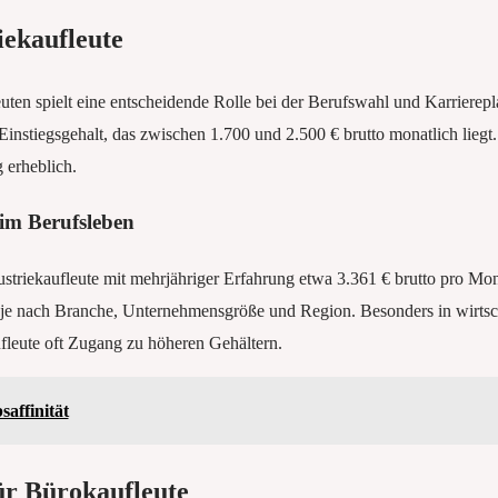
iekaufleute
uten spielt eine entscheidende Rolle bei der Berufswahl und Karriere
 Einstiegsgehalt, das zwischen 1.700 und 2.500 € brutto monatlich liegt
 erheblich.
 im Berufsleben
striekaufleute mit mehrjähriger Erfahrung etwa 3.361 € brutto pro Mona
 je nach Branche, Unternehmensgröße und Region. Besonders in wirtsc
fleute oft Zugang zu höheren Gehältern.
saffinität
ür Bürokaufleute