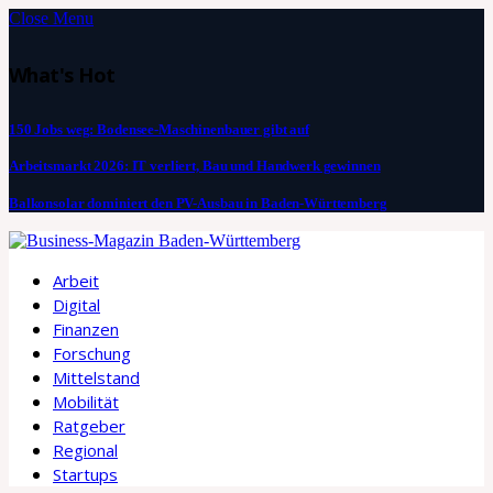
Close Menu
What's Hot
150 Jobs weg: Bodensee-Maschinenbauer gibt auf
Arbeitsmarkt 2026: IT verliert, Bau und Handwerk gewinnen
Balkonsolar dominiert den PV-Ausbau in Baden-Württemberg
Arbeit
Digital
Finanzen
Forschung
Mittelstand
Mobilität
Ratgeber
Regional
Startups