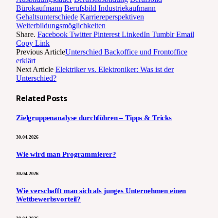
Bürokaufmann
Berufsbild Industriekaufmann
Gehaltsunterschiede
Karriereperspektiven
Weiterbildungsmöglichkeiten
Share.
Facebook
Twitter
Pinterest
LinkedIn
Tumblr
Email
Copy Link
Previous Article
Unterschied Backoffice und Frontoffice
erklärt
Next Article
Elektriker vs. Elektroniker: Was ist der
Unterschied?
Related
Posts
Zielgruppenanalyse durchführen – Tipps & Tricks
30.04.2026
Wie wird man Programmierer?
30.04.2026
Wie verschafft man sich als junges Unternehmen einen
Wettbewerbsvorteil?