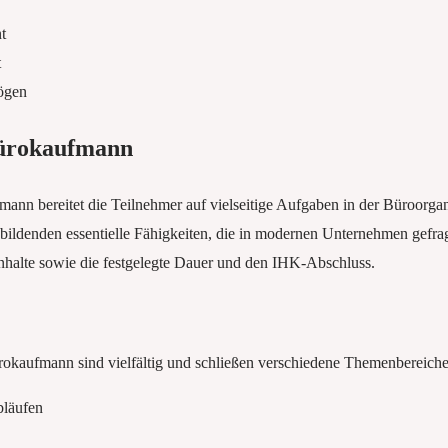
t
t
ögen
ürokaufmann
n bereitet die Teilnehmer auf vielseitige Aufgaben in der Büroorganis
ildenden essentielle Fähigkeiten, die in modernen Unternehmen gefragt
nhalte sowie die festgelegte Dauer und den IHK-Abschluss.
rokaufmann sind vielfältig und schließen verschiedene Themenbereiche
bläufen