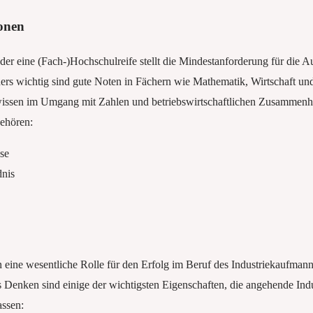
onen
der eine (Fach-)Hochschulreife stellt die Mindestanforderung für die 
ers wichtig sind gute Noten in Fächern wie Mathematik, Wirtschaft un
hwissen im Umgang mit Zahlen und betriebswirtschaftlichen Zusammen
ehören:
se
dnis
n eine wesentliche Rolle für den Erfolg im Beruf des Industriekaufmanns
 Denken sind einige der wichtigsten Eigenschaften, die angehende Indu
assen: