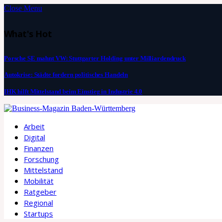
Close Menu
What's Hot
Porsche SE mahnt VW: Stuttgarter Holding unter Milliardendruck
Autokrise: Städte fordern politisches Handeln
IHK hilft Mittelstand beim Einstieg in Industrie 4.0
Arbeit
Digital
Finanzen
Forschung
Mittelstand
Mobilität
Ratgeber
Regional
Startups