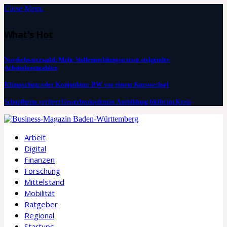
Close Menu
What's Hot
Nordschwarzwald: Mehr Stellenmeldungen trotz steigender
Arbeitslosenzahlen
Klimaschutz oder Konjunktur: BW vor einem Kurswechsel
Schopfheim verliert Gewerbeakademie: Ausbildung bleibt im Kreis
Arbeit
Digital
Finanzen
Forschung
Mittelstand
Mobilität
Ratgeber
Regional
Startups